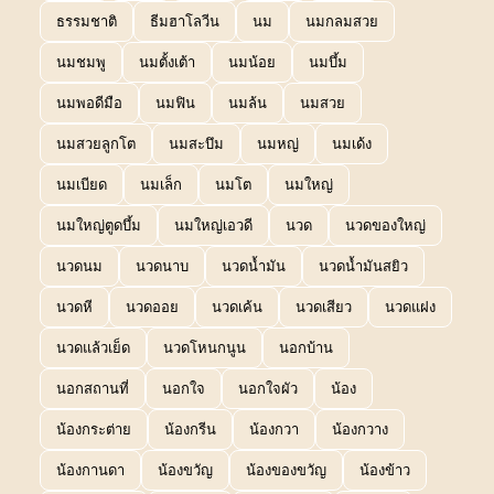
ธรรมชาติ
ธีมฮาโลวีน
นม
นมกลมสวย
นมชมพู
นมตั้งเต้า
นมน้อย
นมบึ้ม
นมพอดีมือ
นมฟิน
นมล้น
นมสวย
นมสวยลูกโต
นมสะบึม
นมหญ่
นมเด้ง
นมเบียด
นมเล็ก
นมโต
นมใหญ่
นมใหญ่ตูดบึ้ม
นมใหญ่เอวดี
นวด
นวดของใหญ่
นวดนม
นวดนาบ
นวดน้ำมัน
นวดน้ำมันสยิว
นวดหี
นวดออย
นวดเค้น
นวดเสียว
นวดแฝง
นวดแล้วเย็ด
นวดโหนกนูน
นอกบ้าน
นอกสถานที่
นอกใจ
นอกใจผัว
น้อง
น้องกระต่าย
น้องกรีน
น้องกวา
น้องกวาง
น้องกานดา
น้องขวัญ
น้องของขวัญ
น้องข้าว