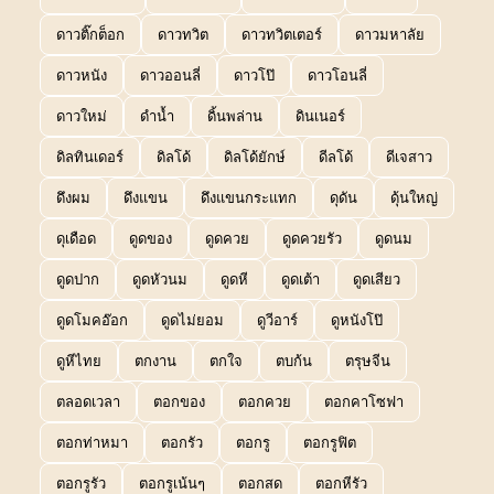
ดาวติ๊กต็อก
ดาวทวิต
ดาวทวิตเตอร์
ดาวมหาลัย
ดาวหนัง
ดาวออนลี่
ดาวโป๊
ดาวโอนลี่
ดาวใหม่
ดำน้ำ
ดิ้นพล่าน
ดินเนอร์
ดิลทินเดอร์
ดิลโด้
ดิลโด้ยักษ์
ดีลโด้
ดีเจสาว
ดึงผม
ดึงแขน
ดึงแขนกระแทก
ดุดัน
ดุ้นใหญ่
ดุเดือด
ดูดของ
ดูดควย
ดูดควยรัว
ดูดนม
ดูดปาก
ดูดหัวนม
ดูดหี
ดูดเต้า
ดูดเสียว
ดูดโมคอ๊อก
ดูดไม่ยอม
ดูวีอาร์
ดูหนังโป๊
ดูหีไทย
ตกงาน
ตกใจ
ตบก้น
ตรุษจีน
ตลอดเวลา
ตอกของ
ตอกควย
ตอกคาโซฟา
ตอกท่าหมา
ตอกรัว
ตอกรู
ตอกรูฟิต
ตอกรูรัว
ตอกรูเน้นๆ
ตอกสด
ตอกหีรัว