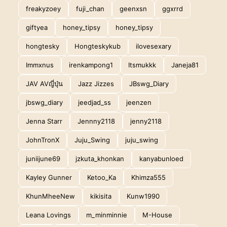
freakyzoey
fuji_chan
geenxsn
ggxrrd
giftyea
honey_tipsy
honey_tipsy
hongtesky
Hongteskykub
ilovesexary
Immxnus
irenkampong1
Itsmukkk
Janeja81
JAV AVญี่ปุ่น
Jazz Jizzes
JBswg_Diary
jbswg_diary
jeedjad_ss
jeenzen
Jenna Starr
Jennny2118
jenny2118
JohnTronX
Juju_Swing
juju_swing
juniijune69
jzkuta_khonkan
kanyabunloed
Kayley Gunner
Ketoo_Ka
Khimza555
KhunMheeNew
kikisita
Kunw1990
Leana Lovings
m_minminnie
M-House