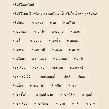
คลิปโป๊ออนไลน์
คลิปโป๊ไทย Onlyfans สาวนมใหญ่ เย็ดสวิงกิ้ง เย็ดสด ดูคลิปxxx
คลิปใหม่
ควบสอง
ควย
ควยนิโกร
ควยปลอม
ควยฝรั่ง
ควยยาว
ควยสด
ควยสั้น
ควยอวบ
ควยแข็ง
ควยแดง
ควยแตก
ควยแทงหี
ควยโต
ควยโตๆ
ควยใหญ่
ความเหงา
คอนเทนต์
คอนโด
คอลเสียว
คอลแลป
คอสเพล
คอสเพลย์
คอสเพลย์ญี่ปุ่น
คอสเพลย์ยั่ว
คันหี
คัพเค
คัมแบ็ค
คาคอนโด
ค้างคืน
คาชุด
คาชุดชั้นใน
คาชุดทำงาน
คาชุดนิสิต
คาชุดยั่ว
คาชุดเสียว
คาชุดไทย
คาปาก
คาหี
คาอ่าง