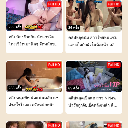
แข็ง แล้วจับเสียบเย็ดรูหี กะ
Full HD
Full HD
แทกเสียวน้ำหีแตกคาควย
299 ครั้ง
36 ครั้ง
คลิปน้องยัวสกิน นัดสาวอิน
คลิปหลุดบิ๋ม สาวไทยหุ่นแซ่บ
โทรเวิร์ตเมานิดๆ จัดหนักของ
แอบเย็ดกับผัวในห้องน้ำ คลิป
ใหญ่เสียงหลง
เด็ดเสียวจริง
Full HD
Full HD
288 ครั้ง
65 ครั้ง
คลิปหนุ่มพีท นัดแฟนคลับ แช่
คลิปหลุดเย็ดสด สาว NiNew
อ่างน้ำโรงแรมจัดหนักหน้า
น่ารักถูกจับเย็ดหลังเหล้า ลืม
กระจก
ถุงยางเสียบหีท่าหมา
Full HD
Full HD