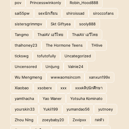
pov
Princesswinkonly
Robin_Hood888
sai55pw
sexนักเรียน
shiroissad
siroccofans
sistersgrimmpv
Skt Giftyea
sooly888
Tangmo
ThaiAV เอวีไทย
ThaiAV เอวีไทย
thaihoney23
The Hormone Teens
THlive
tickswg
tofutofully
Uncategorized
Uncensored
Unijung
Valnie24
Wu Mengmeng
wwwaomsincom
xanxun199x
Xiaobao
xsoberx
xxx
xxxคลิปนักศึกษา
yamthacha
Yao Waner
Yotsuha Kominato
yourskin33
Yukii199
yumandao56
yutnoey
Zhou Ning
zoeybaby20
Zxvipxx
กดหัว