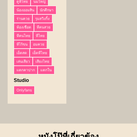
ดูหีไทย
นมใหญ่
น้องออมสิน
นักศึกษา
ร่านควย
รุมสวิงกิ้ง
ห้องเชือด
หีคนสวย
หีคนไทย
หีไทย
หีไร้ขน
อมควย
เย็ดสด
เย็ดหีไทย
เล่นเสียว
เสียงไทย
แตกคาปาก
แตกใน
Studio
Onlyfans
หนังโป๊ที่เกี่ยวข้อง