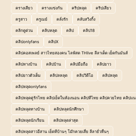
ครางเสียว
ครางแข่งกัน
คริปหลุด
คริปเสียว
ครูสาว
ครูเมย์
คลั่งรัก
คลับสวิงกิ้ง
คลิกดูด่วน
คลิบหลุด
คลิป
คลิป18
คลิปonlyfans
คลิปX
คลิปคอสเพลย์ สาวไทยสองคน ไลฟ์สด THlive ลีลาเด็ด เย็ดกันมันส์
คลิปทางบ้าน
คลิปบ้าน
คลิปมือถือ
คลิปยาว
คลิปยาวตัวเต็ม
คลิปลหลุด
คลิปวิดีโอ
คลิปหลุด
คลิปหลุดonlyfans
คลิปหลุดคู่รักไทย คลิปเย็ดในห้องนอน คลิปหีไทย คลิปควยไทย คลิปแน
คลิปหลุดทางบ้าน
คลิปหลุดนักศึกษา
คลิปหลุดนักเรียน
คลิปหลุดล่าสุด
คลิปหลุดสาวอีสาน เย็ดหีบ้านๆ โม๊กควยเสี่ย ลีลายั่วหื่นๆ