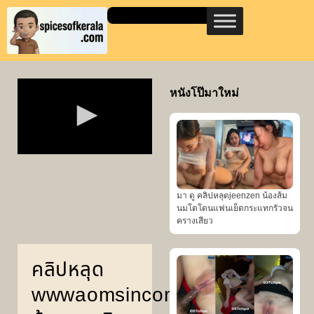
หนังโป๊มาใหม่
มา ดู คลิปหลุดjeenzen น้องส้ม
นมโตโดนแฟนเย็ดกระแทกรัวจน
ครางเสียว
คลิปหลุด
wwwaomsincom