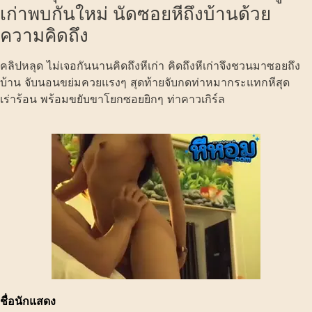
เด้ากันจับบีบนอนขึ้นขย่มโยกควย
ไห้ไม่ไหวแล้วจับกดกระแทกหีท่า
หมาและจับขาโยกซอยๆยิกๆ
269 ครั้ง
คลิปหลุด ไม่เจอกันนานคิดถึงหีเก่า คู่รัก
เก่าพบกันใหม่ นัดซอยหีถึงบ้านด้วย
ความคิดถึง
คลิปหลุด ไม่เจอกันนานคิดถึงหีเก่า คิดถึงหีเก่าจึงชวนมาซอยถึง
บ้าน จับนอนขย่มควยแรงๆ สุดท้ายจับกดท่าหมากระแทกหีสุด
เร่าร้อน พร้อมขยับขาโยกซอยยิกๆ ท่าคาวเกิร์ล